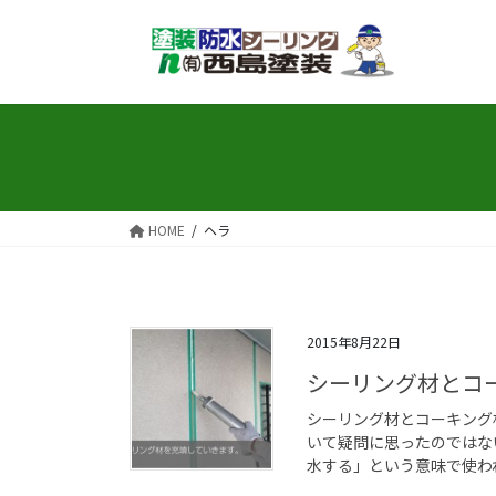
コ
ナ
ン
ビ
テ
ゲ
ン
ー
ツ
シ
へ
ョ
ス
ン
キ
に
ッ
移
HOME
ヘラ
プ
動
2015年8月22日
シーリング材とコ
シーリング材とコーキング
いて疑問に思ったのではな
水する」という意味で使われ