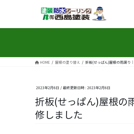
コ
ナ
ン
ビ
テ
ゲ
ン
ー
ツ
シ
へ
ョ
ス
ン
キ
に
ッ
移
HOME
屋根の塗り替え
折板(せっぱん)屋根の雨漏り
プ
動
2023年2月6日
/ 最終更新日時 :
2023年2月6日
折板(せっぱん)屋根
修しました