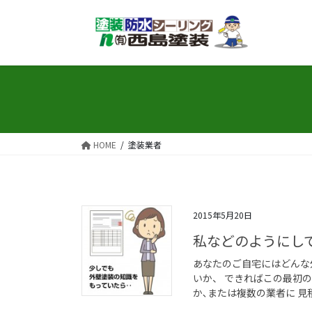
コ
ナ
ン
ビ
テ
ゲ
ン
ー
ツ
シ
へ
ョ
ス
ン
キ
に
ッ
移
HOME
塗装業者
プ
動
2015年5月20日
私などのようにし
あなたのご自宅にはどんな
いか、 できればこの最初
か､または複数の業者に 見