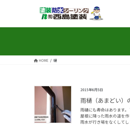
コ
ナ
ン
ビ
テ
ゲ
ン
ー
ツ
シ
へ
ョ
ス
ン
キ
に
ッ
移
HOME
樋
プ
動
2015年6月5日
雨樋（あまどい）
雨樋にも寿命はあります。 
屋根に降った雨水の道を作
雨水が行き場をなくしてしま